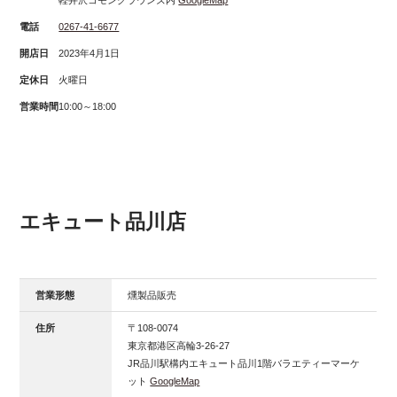
軽井沢コモングラウンズ内
GoogleMap
電話
0267-41-6677
開店日
2023年4月1日
定休日
火曜日
営業時間
10:00～18:00
エキュート品川店
営業形態
燻製品販売
住所
〒108-0074
東京都港区高輪3-26-27
JR品川駅構内エキュート品川1階バラエティーマーケ
ット
GoogleMap