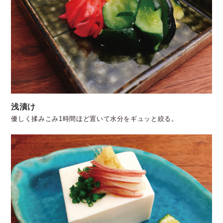
浅漬け
優しく揉みこみ1時間ほど置いて水分をギュッと絞る。