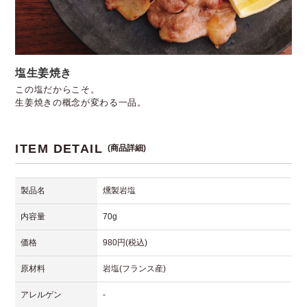
塩生姜焼き
この塩だからこそ。
生姜焼きの概念が変わる一品。
ITEM DETAIL
(商品詳細)
製品名
燻製岩塩
内容量
70g
価格
980円(税込)
原材料
岩塩(フランス産)
アレルゲン
-