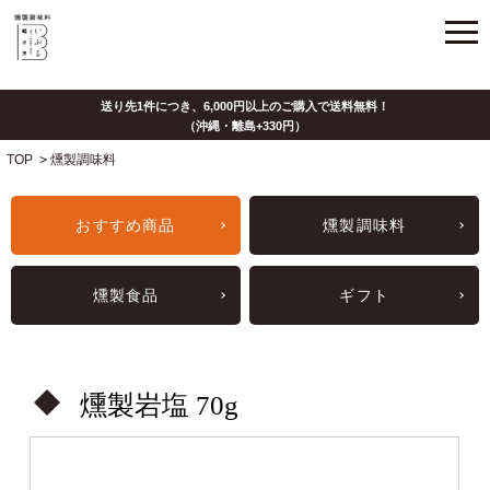
TOP
>
燻製調味料
おすすめ商品
燻製調味料
燻製食品
ギフト
燻製岩塩 70g