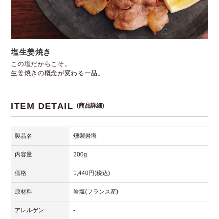
塩生姜焼き
この塩だからこそ。
生姜焼きの概念が変わる一品。
ITEM DETAIL
(商品詳細)
製品名
燻製岩塩
内容量
200g
価格
1,440円(税込)
原材料
岩塩(フランス産)
アレルゲン
-