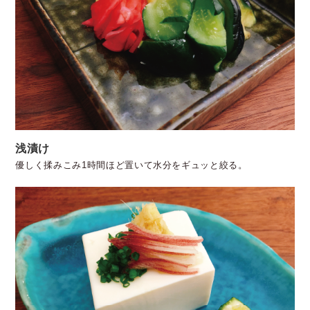
浅漬け
優しく揉みこみ1時間ほど置いて水分をギュッと絞る。