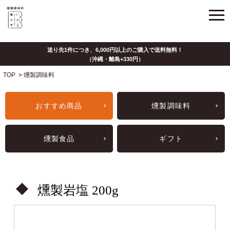
TOP
>
燻製調味料
おすすめ商品
燻製調味料
燻製食品
ギフト
燻製岩塩 200g