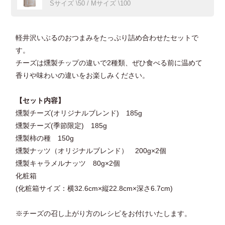
Sサイズ \50 / Mサイズ \100
軽井沢いぶるのおつまみをたっぷり詰め合わせたセットで
す。
チーズは燻製チップの違いで2種類、ぜひ食べる前に温めて
香りや味わいの違いをお楽しみください。
【セット内容】
燻製チーズ(オリジナルブレンド) 185g
燻製チーズ(季節限定) 185g
燻製柿の種 150g
燻製ナッツ（オリジナルブレンド） 200g×2個
燻製キャラメルナッツ 80g×2個
化粧箱
(化粧箱サイズ：横32.6cm×縦22.8cm×深さ6.7cm)
※チーズの召し上がり方のレシピをお付けいたします。