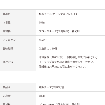
製品名
燻製チーズ(オリジナルブレンド)
内容量
185g
原材料
プロセスチーズ(国内製造)、乳化剤
アレルゲン
乳成分
賞味期限
製造日より50日
冷蔵保存（10℃以下）。開封後は空気に触れないよ
保存方法
う、ラップ等で包み冷蔵庫で保管してください。
開封後はお早めにお召し上がりください。
製品名
燻製チーズ(季節限定)
内容量
185g
原材料
プロセスチーズ(国内製造)、乳化剤