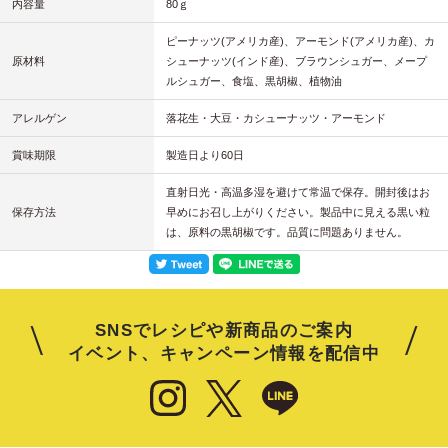
内容量
80ｇ
ピーナッツ(アメリカ産)、アーモンド(アメリカ産)、カ
原材料
シューナッツ(インド産)、ブラウンシュガー、メープ
ルシュガー、食塩、黒胡椒、植物油
アレルゲン
落花生・大豆・カシューナッツ・アーモンド
賞味期限
製造日より60日
直射日光・高温多湿を避けて常温で保存。開封後はお
保存方法
早めにお召し上がりください。製品中に見える黒い粒
は、原料の黒胡椒です。品質に問題ありません。
SNSでレシピや新商品のご案内
イベント、キャンペーン情報を配信中