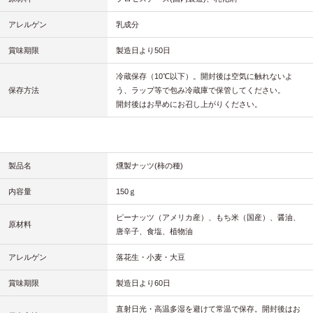
アレルゲン
乳成分
賞味期限
製造日より50日
冷蔵保存（10℃以下）。開封後は空気に触れないよ
保存方法
う、ラップ等で包み冷蔵庫で保管してください。
開封後はお早めにお召し上がりください。
製品名
燻製ナッツ(柿の種)
内容量
150ｇ
ピーナッツ（アメリカ産）、もち米（国産）、醤油、
原材料
唐辛子、食塩、植物油
アレルゲン
落花生・小麦・大豆
賞味期限
製造日より60日
直射日光・高温多湿を避けて常温で保存。開封後はお